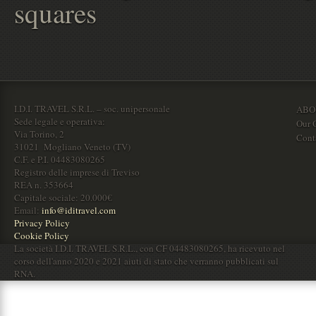
squares
I.D.I. TRAVEL S.R.L. – soc. unipersonale
ABO
Sede legale e operativa:
Our O
Via Torino, 2
Cont
31021 Mogliano Veneto (TV)
C.F. e P.I. 04483080265
Registro delle imprese di Treviso
REA n. 353664
Capitale sociale: 20.000€
Email:
info@iditravel.com
Privacy Policy
Cookie Policy
La società I.D.I. TRAVEL S.R.L., con CF 04483080265, ha ricevuto nel
corso dell'anno 2020 e 2021 aiuti di stato che verranno pubblicati sul
RNA.